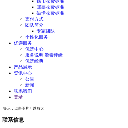
钱币收费标准
邮票收费标准
磁卡收费标准
支付方式
团队简介
专家团队
个性化服务
优选服务
优选中心
服务说明 源泰评级
优选经典
产品展示
资讯中心
公告
新闻
联系我们
登录
提示：点击图片可以放大
联系信息