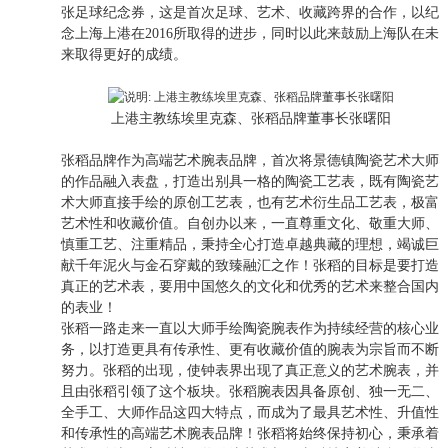
张足球纪念券，这是首次足球、艺术、收藏跨界的合作，以纪
念上海上港在2016所取得的进步，同时以此来鼓励上海队在未
来取得更好的成绩。
上港主教练埃里克森、张稻品牌董事长张曙阳
张稻品牌作为高端艺术腕表品牌，首次将景德镇陶瓷艺术大师
的作品融入表盘，打造出别具一格的陶瓷工艺表，既有陶瓷艺
术大师直接手绘的原创工艺表，也有艺术衍生品工艺表，极富
艺术性和收藏价值。自创办以来，一直尊重文化、敬重大师、
慎重工艺、注重精品，秉持全心打造卓越典藏的理想，竭诚巨
献千年泥火与金石穿戴的致臻融汇之作！张稻的目标是要打造
真正的艺术表，要用中国悠久的文化和优秀的艺术来整合国内
的表业！
张稻一路走来一直以大师手绘陶瓷腕表作为持续经营的核心业
务，以打造更具有传承性、更有收藏价值的腕表为宗旨而不断
努力。张稻的出现，使钟表界出现了真正意义的艺术腕表，并
且由张稻引领了这个板块。张稻腕表因具备原创、独一无二、
全手工、大师作品这四大特点，而成为了最具艺术性、升值性
和传承性的高端艺术腕表品牌！张稻将始终保持初心，秉承着