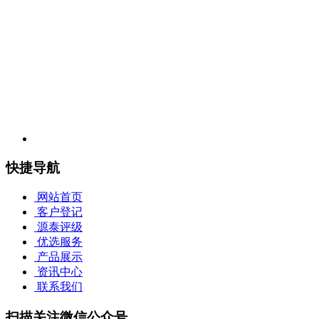
地址：上海市浦东新区盛荣路
88
弄盛大天地源创谷
7
号楼
6
层
源泰评级上海卢工服务部
工作时间：周一至周六 9:00—16:00 （国家法定节假日除外）
曹依婷
18516700451
地址：上海市黄浦区局门路600号卢工市场新大楼二楼B109包房
快捷导航
网站首页
客户登记
源泰评级
优选服务
产品展示
资讯中心
联系我们
扫描关注微信公众号