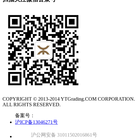
COPYRIGHT © 2013-2014 YTGrading.COM CORPORATION.
ALL RIGHTS RESERVED.
备案号：
沪ICP备13046271号
沪公网安备 31011502016861号