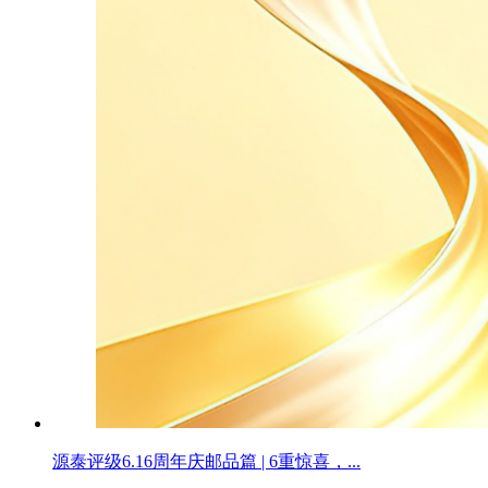
源泰评级6.16周年庆邮品篇 | 6重惊喜，...