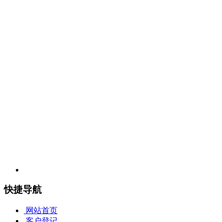
工作时间：周一至周六
9:00
—
18:00
（国家法定节假日除外）
客服热线：
400-821-0715
网址：
www.ytgrading.com
邮箱：
service@ytgrading.com
地址：上海市浦东新区盛荣路
88
弄盛大天地源创谷
7
号楼
6
层
源泰评级上海卢工服务部
工作时间：周一至周六 9:00—16:00 （国家法定节假日除外）
曹依婷
18516700451
地址：上海市黄浦区局门路600号卢工市场新大楼二楼B109包房
快捷导航
网站首页
客户登记