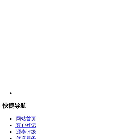
客服热线：
400-821-0715
网址：
www.ytgrading.com
邮箱：
service@ytgrading.com
地址：上海市浦东新区盛荣路
88
弄盛大天地源创谷
7
号楼
6
层
源泰评级上海卢工服务部
工作时间：周一至周六 9:00—16:00 （国家法定节假日除外）
曹依婷
18516700451
地址：上海市黄浦区局门路600号卢工市场新大楼二楼B109包房
快捷导航
网站首页
客户登记
源泰评级
优选服务